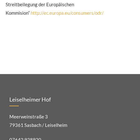
Streitbeilegung der Europäischen
Kommision”
http://ec.europa.eu/consumers/odr/
Leiselheimer Hof
Meerweinstraße 3
79361 Sasbach / Leiselheim
07642 928920